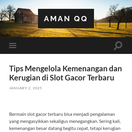
AMAN QQ
Toggle
Toggle
search
mobile
field
menu
Tips Mengelola Kemenangan dan
Kerugian di Slot Gacor Terbaru
JANUARY 2, 2025
Bermain slot gacor terbaru bisa menjadi pengalaman
yang mengasyikkan sekaligus menegangkan. Sering kali,
kemenangan besar datang begitu cepat, tetapi kerugian