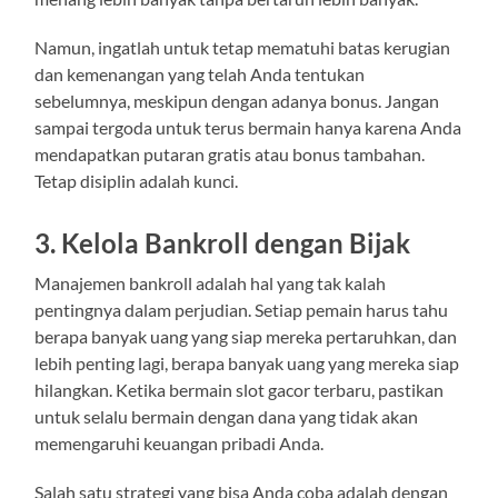
Namun, ingatlah untuk tetap mematuhi batas kerugian
dan kemenangan yang telah Anda tentukan
sebelumnya, meskipun dengan adanya bonus. Jangan
sampai tergoda untuk terus bermain hanya karena Anda
mendapatkan putaran gratis atau bonus tambahan.
Tetap disiplin adalah kunci.
3. Kelola Bankroll dengan Bijak
Manajemen bankroll adalah hal yang tak kalah
pentingnya dalam perjudian. Setiap pemain harus tahu
berapa banyak uang yang siap mereka pertaruhkan, dan
lebih penting lagi, berapa banyak uang yang mereka siap
hilangkan. Ketika bermain slot gacor terbaru, pastikan
untuk selalu bermain dengan dana yang tidak akan
memengaruhi keuangan pribadi Anda.
Salah satu strategi yang bisa Anda coba adalah dengan