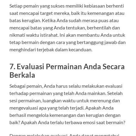
Setiap pemain yang sukses memiliki kebiasaan berhenti
saat mencapai target mereka, baik itu kemenangan atau
batas kerugian. Ketika Anda sudah merasa puas atau
mencapai batas yang Anda tentukan, berhentilah dan
nikmati waktu istirahat. Ini akan membantu Anda untuk
tetap bermain dengan cara yang bertanggung jawab dan
menghindari terjebak dalam kecanduan.
7. Evaluasi Permainan Anda Secara
Berkala
Sebagai pemain, Anda harus selalu melakukan evaluasi
terhadap permainan yang telah Anda mainkan. Setelah
sesi permainan, luangkan waktu untuk merenung dan
mengevaluasi apa yang telah terjadi. Apakah Anda
berhasil mengelola kemenangan dan kerugian dengan
baik? Apakah Anda terlalu terbawa emosi saat bermain?
Dengan melakukan evaluasi, Anda dapat mengetahui