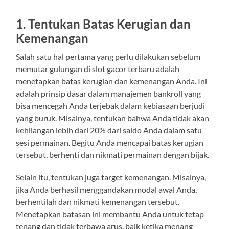
1. Tentukan Batas Kerugian dan
Kemenangan
Salah satu hal pertama yang perlu dilakukan sebelum
memutar gulungan di slot gacor terbaru adalah
menetapkan batas kerugian dan kemenangan Anda. Ini
adalah prinsip dasar dalam manajemen bankroll yang
bisa mencegah Anda terjebak dalam kebiasaan berjudi
yang buruk. Misalnya, tentukan bahwa Anda tidak akan
kehilangan lebih dari 20% dari saldo Anda dalam satu
sesi permainan. Begitu Anda mencapai batas kerugian
tersebut, berhenti dan nikmati permainan dengan bijak.
Selain itu, tentukan juga target kemenangan. Misalnya,
jika Anda berhasil menggandakan modal awal Anda,
berhentilah dan nikmati kemenangan tersebut.
Menetapkan batasan ini membantu Anda untuk tetap
tenang dan tidak terbawa arus, baik ketika menang