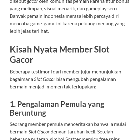
disebut
gacor
oleh komunitas pemain karena fitur bonus
yang melimpah, visual menarik, dan gameplay seru.
Banyak pemain Indonesia merasa lebih percaya diri
mencoba game-game ini karena peluang menang yang
lebih jelas terlihat.
Kisah Nyata Member Slot
Gacor
Beberapa testimoni dari member jujur menunjukkan
bagaimana
Slot Gacor
bisa mengubah pengalaman
bermain menjadi momen tak terlupakan:
1.
Pengalaman Pemula yang
Beruntung
Seorang member pemula menceritakan bahwa ia mulai
bermain
Slot Gacor
dengan taruhan kecil. Setelah
beberapa putaran, simbol Scatter memicu free spins