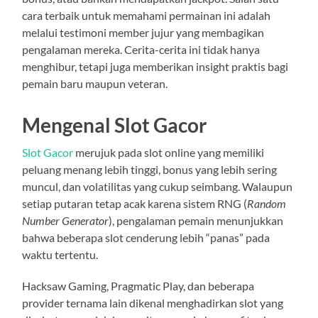
cara terbaik untuk memahami permainan ini adalah
melalui testimoni member jujur yang membagikan
pengalaman mereka. Cerita-cerita ini tidak hanya
menghibur, tetapi juga memberikan insight praktis bagi
pemain baru maupun veteran.
Mengenal Slot Gacor
Slot Gacor
merujuk pada slot online yang memiliki
peluang menang lebih tinggi, bonus yang lebih sering
muncul, dan volatilitas yang cukup seimbang. Walaupun
setiap putaran tetap acak karena sistem RNG (
Random
Number Generator
), pengalaman pemain menunjukkan
bahwa beberapa slot cenderung lebih “panas” pada
waktu tertentu.
Hacksaw Gaming, Pragmatic Play, dan beberapa
provider ternama lain dikenal menghadirkan slot yang