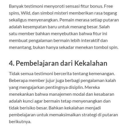
Banyak testimoni menyoroti sensasi fitur bonus. Free
spins, Wild, dan simbol misteri memberikan rasa tegang
sekaligus menyenangkan. Pemain merasa setiap putaran
adalah kesempatan baru untuk menang besar. Salah
satu member bahkan menyebutkan bahwa fitur ini
membuat pengalaman bermain lebih interaktif dan
menantang, bukan hanya sekadar menekan tombol spin.
4.
Pembelajaran dari Kekalahan
Tidak semua testimoni bercerita tentang kemenangan.
Beberapa member jujur juga berbagi pengalaman kalah
yang mengajarkan pentingnya disiplin. Mereka
menekankan bahwa manajemen modal dan kesabaran
adalah kunci agar bermain tetap menyenangkan dan
tidak berisiko besar. Bahkan kekalahan menjadi
pembelajaran untuk memaksimalkan strategi di putaran
berikutnya.