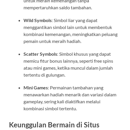
untuk meraih kemenangan tanpa
mempertaruhkan saldo tambahan.​
Wild Symbols
: Simbol liar yang dapat
menggantikan simbol lain untuk membentuk
kombinasi kemenangan, meningkatkan peluang
pemain untuk meraih hadiah.​
Scatter Symbols
:
Simbol khusus yang dapat
memicu fitur bonus lainnya, seperti free spins
atau mini games, ketika muncul dalam jumlah
tertentu di gulungan.
Mini Games
:
Permainan tambahan yang
menawarkan hadiah menarik dan variasi dalam
gameplay, sering kali diaktifkan melalui
kombinasi simbol tertentu.
Keunggulan Bermain di Situs