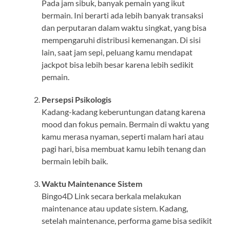
Pada jam sibuk, banyak pemain yang ikut
bermain. Ini berarti ada lebih banyak transaksi
dan perputaran dalam waktu singkat, yang bisa
mempengaruhi distribusi kemenangan. Di sisi
lain, saat jam sepi, peluang kamu mendapat
jackpot bisa lebih besar karena lebih sedikit
pemain.
Persepsi Psikologis
Kadang-kadang keberuntungan datang karena
mood dan fokus pemain. Bermain di waktu yang
kamu merasa nyaman, seperti malam hari atau
pagi hari, bisa membuat kamu lebih tenang dan
bermain lebih baik.
Waktu Maintenance Sistem
Bingo4D Link secara berkala melakukan
maintenance atau update sistem. Kadang,
setelah maintenance, performa game bisa sedikit