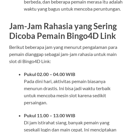
berbeda, dan beberapa pemain merasa itu adalah
waktu yang bagus untuk mencoba peruntungan.
Jam-Jam Rahasia yang Sering
Dicoba Pemain Bingo4D Link
Berikut beberapa jam yang menurut pengalaman para
pemain dianggap sebagai jam-jam rahasia untuk main
slot di Bingo4D Link:
Pukul 02.00 – 04.00 WIB
Pada dini hari, aktivitas pemain biasanya
menurun drastis. Ini bisa jadi waktu terbaik
untuk mencoba mesin slot karena sedikit
persaingan.
Pukul 11.00 – 13.00 WIB
Di jam istirahat siang, banyak pemain yang
sesekali login dan main cepat. Ini menciptakan