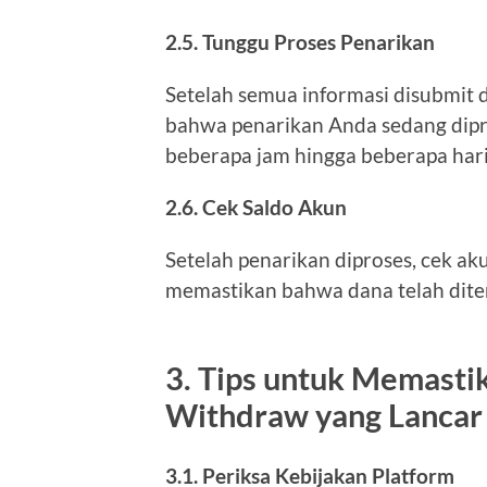
2.5. Tunggu Proses Penarikan
Setelah semua informasi disubmit da
bahwa penarikan Anda sedang dipr
beberapa jam hingga beberapa hari
2.6. Cek Saldo Akun
Setelah penarikan diproses, cek ak
memastikan bahwa dana telah dite
3. Tips untuk Memasti
Withdraw yang Lancar
3.1. Periksa Kebijakan Platform