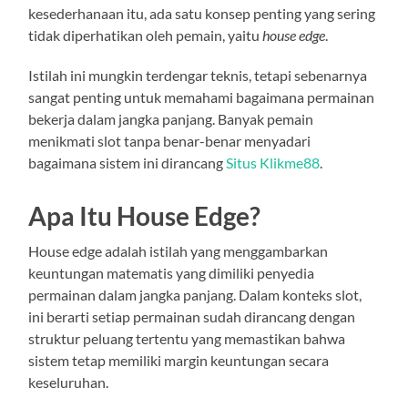
kesederhanaan itu, ada satu konsep penting yang sering
tidak diperhatikan oleh pemain, yaitu
house edge
.
Istilah ini mungkin terdengar teknis, tetapi sebenarnya
sangat penting untuk memahami bagaimana permainan
bekerja dalam jangka panjang. Banyak pemain
menikmati slot tanpa benar-benar menyadari
bagaimana sistem ini dirancang
Situs Klikme88
.
Apa Itu House Edge?
House edge adalah istilah yang menggambarkan
keuntungan matematis yang dimiliki penyedia
permainan dalam jangka panjang. Dalam konteks slot,
ini berarti setiap permainan sudah dirancang dengan
struktur peluang tertentu yang memastikan bahwa
sistem tetap memiliki margin keuntungan secara
keseluruhan.