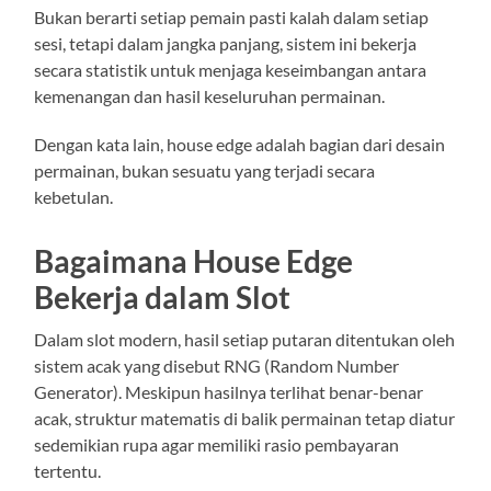
Bukan berarti setiap pemain pasti kalah dalam setiap
sesi, tetapi dalam jangka panjang, sistem ini bekerja
secara statistik untuk menjaga keseimbangan antara
kemenangan dan hasil keseluruhan permainan.
Dengan kata lain, house edge adalah bagian dari desain
permainan, bukan sesuatu yang terjadi secara
kebetulan.
Bagaimana House Edge
Bekerja dalam Slot
Dalam slot modern, hasil setiap putaran ditentukan oleh
sistem acak yang disebut RNG (Random Number
Generator). Meskipun hasilnya terlihat benar-benar
acak, struktur matematis di balik permainan tetap diatur
sedemikian rupa agar memiliki rasio pembayaran
tertentu.