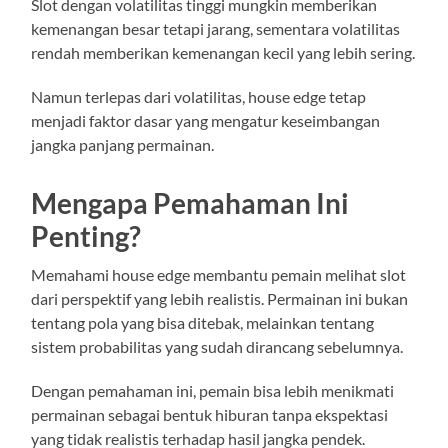
Slot dengan volatilitas tinggi mungkin memberikan
kemenangan besar tetapi jarang, sementara volatilitas
rendah memberikan kemenangan kecil yang lebih sering.
Namun terlepas dari volatilitas, house edge tetap
menjadi faktor dasar yang mengatur keseimbangan
jangka panjang permainan.
Mengapa Pemahaman Ini
Penting?
Memahami house edge membantu pemain melihat slot
dari perspektif yang lebih realistis. Permainan ini bukan
tentang pola yang bisa ditebak, melainkan tentang
sistem probabilitas yang sudah dirancang sebelumnya.
Dengan pemahaman ini, pemain bisa lebih menikmati
permainan sebagai bentuk hiburan tanpa ekspektasi
yang tidak realistis terhadap hasil jangka pendek.