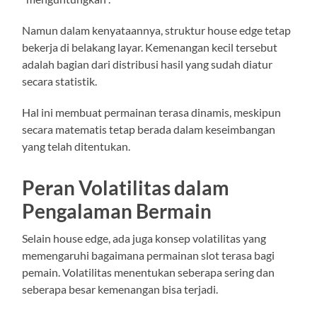
Namun dalam kenyataannya, struktur house edge tetap
bekerja di belakang layar. Kemenangan kecil tersebut
adalah bagian dari distribusi hasil yang sudah diatur
secara statistik.
Hal ini membuat permainan terasa dinamis, meskipun
secara matematis tetap berada dalam keseimbangan
yang telah ditentukan.
Peran Volatilitas dalam
Pengalaman Bermain
Selain house edge, ada juga konsep volatilitas yang
memengaruhi bagaimana permainan slot terasa bagi
pemain. Volatilitas menentukan seberapa sering dan
seberapa besar kemenangan bisa terjadi.