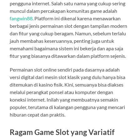
pengguna internet. Salah satu nama yang cukup sering
muncul dalam percakapan komunitas game adalah
fangwin88
. Platform ini dikenal karena menawarkan
berbagai jenis permainan slot dengan tampilan modern
dan fitur yang cukup beragam. Namun, sebelum terlalu
jauh membahas keseruannya, penting juga untuk
memahami bagaimana sistem ini bekerja dan apa saja
fitur yang biasanya ditawarkan dalam platform sejenis.
Permainan slot online sendiri pada dasarnya adalah
versi digital dari mesin slot klasik yang dulu hanya bisa
ditemukan di kasino fisik. Kini, semuanya bisa diakses
melalui perangkat ponsel atau komputer dengan
koneksi internet. Inilah yang membuatnya semakin
populer, terutama di kalangan pengguna yang mencari
hiburan cepat dan praktis.
Ragam Game Slot yang Variatif