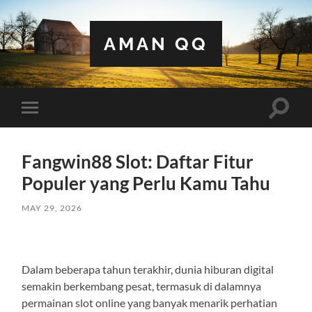
AMAN QQ
Toggle
Toggle
search
mobile
field
menu
Fangwin88 Slot: Daftar Fitur
Populer yang Perlu Kamu Tahu
MAY 29, 2026
Dalam beberapa tahun terakhir, dunia hiburan digital
semakin berkembang pesat, termasuk di dalamnya
permainan slot online yang banyak menarik perhatian