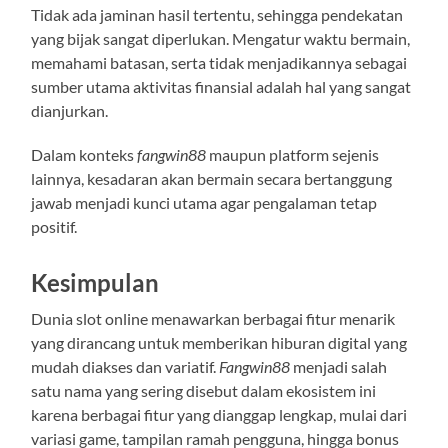
Tidak ada jaminan hasil tertentu, sehingga pendekatan
yang bijak sangat diperlukan. Mengatur waktu bermain,
memahami batasan, serta tidak menjadikannya sebagai
sumber utama aktivitas finansial adalah hal yang sangat
dianjurkan.
Dalam konteks
fangwin88
maupun platform sejenis
lainnya, kesadaran akan bermain secara bertanggung
jawab menjadi kunci utama agar pengalaman tetap
positif.
Kesimpulan
Dunia slot online menawarkan berbagai fitur menarik
yang dirancang untuk memberikan hiburan digital yang
mudah diakses dan variatif.
Fangwin88
menjadi salah
satu nama yang sering disebut dalam ekosistem ini
karena berbagai fitur yang dianggap lengkap, mulai dari
variasi game, tampilan ramah pengguna, hingga bonus