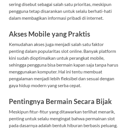
sering disebut sebagai salah satu prioritas, meskipun
pengguna tetap disarankan untuk selalu berhati-hati
dalam membagikan informasi pribadi di internet.
Akses Mobile yang Praktis
Kemudahan akses juga menjadi salah satu faktor
penting dalam popularitas slot online. Banyak platform
kini sudah dioptimalkan untuk perangkat mobile,
sehingga pengguna bisa bermain kapan saja tanpa harus
menggunakan komputer. Hal ini tentu membuat
pengalaman menjadi lebih fleksibel dan sesuai dengan
gaya hidup modern yang serba cepat.
Pentingnya Bermain Secara Bijak
Meskipun fitur-fitur yang ditawarkan terlihat menarik,
penting untuk selalu mengingat bahwa permainan slot
pada dasarnya adalah bentuk hiburan berbasis peluang.