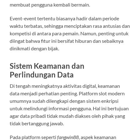
membuat pengguna kembali bermain.
Event-event tertentu biasanya hadir dalam periode
waktu terbatas, sehingga menciptakan rasa antusias dan
kompetisi di antara para pemain. Namun, penting untuk
diingat bahwa fitur ini bersifat hiburan dan sebaiknya
dinikmati dengan bijak.
Sistem Keamanan dan
Perlindungan Data
Di tengah meningkatnya aktivitas digital, keamanan
data menjadi perhatian penting. Platform slot modern
umumnya sudah dilengkapi dengan sistem enkripsi
untuk melindungi informasi pengguna. Hal ini bertujuan
agar data pribadi tidak mudah diakses oleh pihak yang
tidak bertanggung jawab.
Pada platform seperti
fangwin88
, aspek keamanan