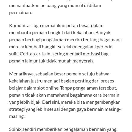
memanfaatkan peluang yang muncul di dalam
permainan.
Komunitas juga memainkan peran besar dalam
membantu pemain bangkit dari kekalahan. Banyak
pemain berbagi pengalaman mereka tentang bagaimana
mereka kembali bangkit setelah mengalami periode
sulit. Cerita-cerita ini sering menjadi motivasi bagi
pemain lain untuk tidak mudah menyerah.
Menariknya, sebagian besar pemain setuju bahwa
kekalahan justru menjadi bagian penting dari proses
belajar dalam slot online. Tanpa pengalaman tersebut,
pemain tidak akan memahami bagaimana cara bermain
yang lebih bijak. Dari sini, mereka bisa mengembangkan
strategi yang lebih sesuai dengan gaya bermain masing-
masing.
Spinix sendiri memberikan pengalaman bermain yang