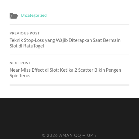
Uncategorized
PREVIOUS POST
Teknik Stop-Loss yang Wajib Diterapkan Saat Bermain
Slot di RatuTogel
NEXT POST
Near Miss Effect di Slot: Ketika 2 Scatter Bikin Pengen
Spin Terus
© 2026
AMAN QQ
—
UP ↑