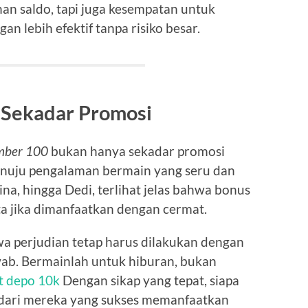
n saldo, tapi juga kesempatan untuk
 lebih efektif tanpa risiko besar.
 Sekadar Promosi
mber 100
bukan hanya sekadar promosi
nuju pengalaman bermain yang seru dan
na, hingga Dedi, terlihat jelas bahwa bonus
a jika dimanfaatkan dengan cermat.
a perjudian tetap harus dilakukan dengan
ab. Bermainlah untuk hiburan, bukan
ot depo 10k
Dengan sikap yang tepat, siapa
u dari mereka yang sukses memanfaatkan