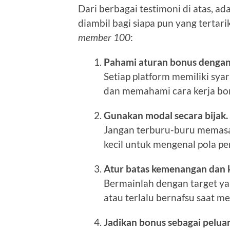
Dari berbagai testimoni di atas, ad
diambil bagi siapa pun yang terta
member 100
:
Pahami aturan bonus dengan
Setiap platform memiliki sy
dan memahami cara kerja bo
Gunakan modal secara bijak.
Jangan terburu-buru memasan
kecil untuk mengenal pola p
Atur batas kemenangan dan 
Bermainlah dengan target yan
atau terlalu bernafsu saat m
Jadikan bonus sebagai peluan