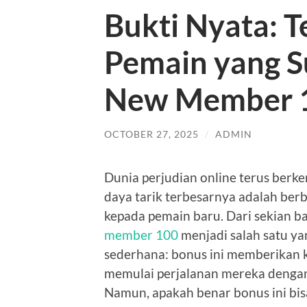
Bukti Nyata: T
Pemain yang S
New Member 
OCTOBER 27, 2025
/
ADMIN
Dunia perjudian online terus berke
daya tarik terbesarnya adalah ber
kepada pemain baru. Dari sekian b
member 100
menjadi salah satu ya
sederhana: bonus ini memberikan 
memulai perjalanan mereka dengan
Namun, apakah benar bonus ini b