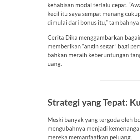
kehabisan modal terlalu cepat. “Aw
kecil itu saya sempat menang cuku
dimulai dari bonus itu,” tambahnya
Cerita Dika menggambarkan bagai
memberikan “angin segar” bagi pemu
bahkan meraih keberuntungan tan
uang.
Strategi yang Tepat: K
Meski banyak yang tergoda oleh bo
mengubahnya menjadi kemenangan.
mereka memanfaatkan peluang.