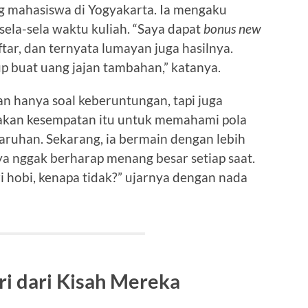
ng mahasiswa di Yogyakarta. Ia mengaku
ela-sela waktu kuliah. “Saya dapat
bonus new
tar, dan ternyata lumayan juga hasilnya.
up buat uang jajan tambahan,” katanya.
n hanya soal keberuntungan, tapi juga
nakan kesempatan itu untuk memahami pola
aruhan. Sekarang, ia bermain dengan lebih
ya nggak berharap menang besar setiap saat.
i hobi, kenapa tidak?” ujarnya dengan nada
ri dari Kisah Mereka