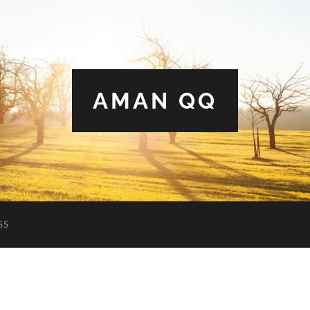
AMAN QQ
SS