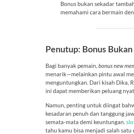
Bonus bukan sekadar tambaha
memahami cara bermain dengan
Penutup: Bonus Bukan
Bagi banyak pemain,
bonus new me
menarik—melainkan pintu awal me
menguntungkan. Dari kisah Dika, Ri
ini dapat memberikan peluang nyat
Namun, penting untuk diingat bahw
kesadaran penuh dan tanggung jaw
semata-mata demi keuntungan.
sl
tahu kamu bisa menjadi salah sat