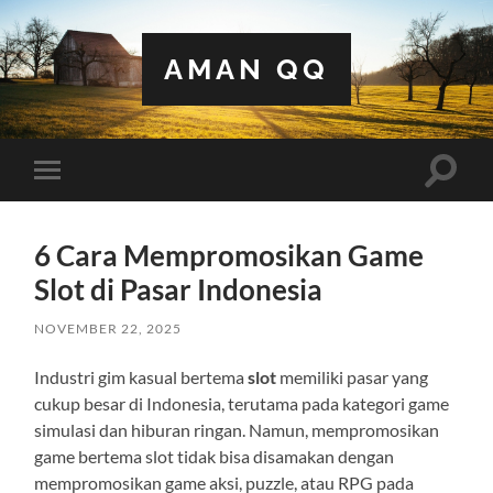
AMAN QQ
Toggle
Toggle
search
mobile
field
menu
6 Cara Mempromosikan Game
Slot di Pasar Indonesia
NOVEMBER 22, 2025
Industri gim kasual bertema
slot
memiliki pasar yang
cukup besar di Indonesia, terutama pada kategori game
simulasi dan hiburan ringan. Namun, mempromosikan
game bertema slot tidak bisa disamakan dengan
mempromosikan game aksi, puzzle, atau RPG pada