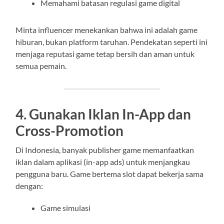
Memahami batasan regulasi game digital
Minta influencer menekankan bahwa ini adalah game
hiburan, bukan platform taruhan. Pendekatan seperti ini
menjaga reputasi game tetap bersih dan aman untuk
semua pemain.
4. Gunakan Iklan In-App dan
Cross-Promotion
Di Indonesia, banyak publisher game memanfaatkan
iklan dalam aplikasi (in-app ads) untuk menjangkau
pengguna baru. Game bertema slot dapat bekerja sama
dengan:
Game simulasi