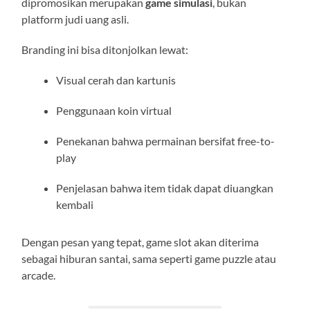
dipromosikan merupakan
game simulasi
, bukan
platform judi uang asli.
Branding ini bisa ditonjolkan lewat:
Visual cerah dan kartunis
Penggunaan koin virtual
Penekanan bahwa permainan bersifat free-to-
play
Penjelasan bahwa item tidak dapat diuangkan
kembali
Dengan pesan yang tepat, game slot akan diterima
sebagai hiburan santai, sama seperti game puzzle atau
arcade.