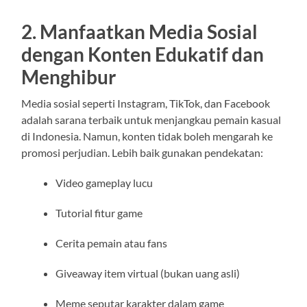
2. Manfaatkan Media Sosial
dengan Konten Edukatif dan
Menghibur
Media sosial seperti Instagram, TikTok, dan Facebook
adalah sarana terbaik untuk menjangkau pemain kasual
di Indonesia. Namun, konten tidak boleh mengarah ke
promosi perjudian. Lebih baik gunakan pendekatan:
Video gameplay lucu
Tutorial fitur game
Cerita pemain atau fans
Giveaway item virtual (bukan uang asli)
Meme seputar karakter dalam game