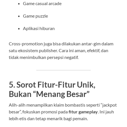
Game casual arcade
Game puzzle
Aplikasi hiburan
Cross-promotion juga bisa dilakukan antar-gim dalam
satu ekosistem publisher. Cara ini aman, efektif, dan
tidak menimbulkan persepsi negatif.
5. Sorot Fitur-Fitur Unik,
Bukan “Menang Besar”
Alih-alih menampilkan klaim bombastis seperti “jackpot
besar”, fokuskan promosi pada
fitur gameplay
. Ini jauh
lebih etis dan tetap menarik bagi pemain.